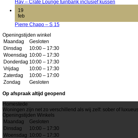
Hay – Crate Lounge tuinbank inclusief kussen
19
feb
Pierre Chapo – S 15
Openingstijden winkel
Maandag
Gesloten
Dinsdag
10:00 – 17:30
Woensdag
10:00 – 17:30
Donderdag
10:00 – 17:30
Vrijdag
10:00 – 17:30
Zaterdag
10:00 – 17:00
Zondag
Gesloten
Op afspraak altijd geopend
Homestede
Woningen zijn net zo verschillend als wij zelf: sober of luxueus, 
Openingstijden Winkels
Maandag
Gesloten
Dinsdag
10:00 – 17:30
Woensdag
10:00 – 17:30