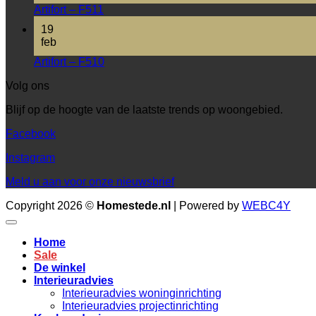
Artifort – F511
19
feb
Artifort – F510
Volg ons
Blijf op de hoogte van de laatste trends op woongebied.
Facebook
Instagram
Meld u aan voor onze nieuwsbrief
Copyright 2026 ©
Homestede.nl
| Powered by
WEBC4Y
Home
Sale
De winkel
Interieuradvies
Interieuradvies woninginrichting
Interieuradvies projectinrichting