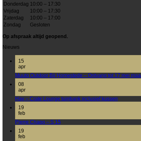
Donderdag
10:00 – 17:30
Vrijdag
10:00 – 17:30
Zaterdag
10:00 – 17:00
Zondag
Gesloten
Op afspraak altijd geopend.
Nieuws
15
apr
Muuto Outdoor Bij Homestede – Ontvang tot 17 mei maar 
08
apr
Hay – Crate Lounge tuinbank inclusief kussen
19
feb
Pierre Chapo – S 15
19
feb