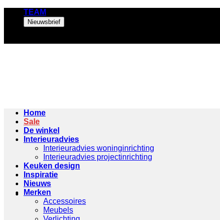
Ga
TEAM
naar
Nieuwsbrief
inhoud
Home
Sale
De winkel
Interieuradvies
Interieuradvies woninginrichting
Interieuradvies projectinrichting
Keuken design
Inspiratie
Nieuws
Merken
Accessoires
Meubels
Verlichting