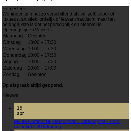
Homestede
Woningen zijn net zo verschillend als wij zelf: sober of
luxueus, artistiek, ordelijk of ietwat chaotisch; maar het
belangrijkste is dat het persoonlijk en sfeervol is
Openingstijden Winkels
Maandag
Gesloten
Dinsdag
10:00 – 17:30
Woensdag
10:00 – 17:30
Donderdag
10:00 – 17:30
Vrijdag
10:00 – 17:30
Zaterdag
10:00 – 17:00
Zondag
Gesloten
Op afspraak altijd geopend.
Nieuws
15
apr
Muuto Outdoor Bij Homestede – Ontvang tot 17 mei
maar liefst 20% korting