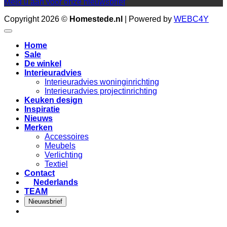
Meld u aan voor onze nieuwsbrief
Copyright 2026 ©
Homestede.nl
| Powered by
WEBC4Y
Home
Sale
De winkel
Interieuradvies
Interieuradvies woninginrichting
Interieuradvies projectinrichting
Keuken design
Inspiratie
Nieuws
Merken
Accessoires
Meubels
Verlichting
Textiel
Contact
Nederlands
TEAM
Nieuwsbrief