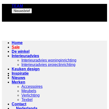
Ga
TEAM
naar
Nieuwsbrief
inhoud
Home
Sale
De winkel
Interieuradvies
Interieuradvies woninginrichting
Interieuradvies projectinrichting
Keuken design
Inspiratie
Nieuws
Merken
Accessoires
Meubels
Verlichting
Textiel
Contact
Nederlands