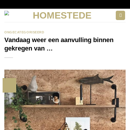
Ga
naar
inhoud
ONGECATEGORISEERD
Vandaag weer een aanvulling binnen
gekregen van …
22
aug