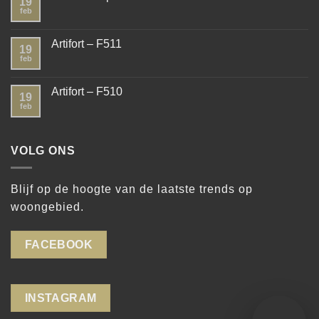
19
feb
Artifort – F511
19
feb
Artifort – F510
19
feb
VOLG ONS
Blijf op de hoogte van de laatste trends op
woongebied.
FACEBOOK
INSTAGRAM