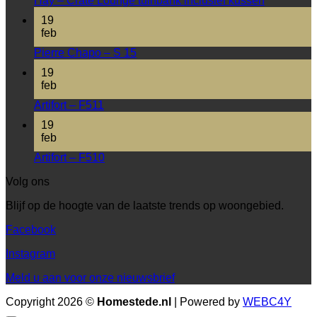
Hay – Crate Lounge tuinbank inclusief kussen
19
feb
Pierre Chapo – S 15
19
feb
Artifort – F511
19
feb
Artifort – F510
Volg ons
Blijf op de hoogte van de laatste trends op woongebied.
Facebook
Instagram
Meld u aan voor onze nieuwsbrief
Copyright 2026 ©
Homestede.nl
| Powered by
WEBC4Y