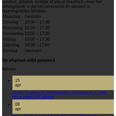
luxueus, artistiek, ordelijk of ietwat chaotisch; maar het
belangrijkste is dat het persoonlijk en sfeervol is
Openingstijden Winkels
Maandag
Gesloten
Dinsdag
10:00 – 17:30
Woensdag
10:00 – 17:30
Donderdag
10:00 – 17:30
Vrijdag
10:00 – 17:30
Zaterdag
10:00 – 17:00
Zondag
Gesloten
Op afspraak altijd geopend.
Nieuws
15
apr
Muuto Outdoor Bij Homestede – Ontvang tot 17 mei
maar liefst 20% korting
08
apr