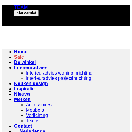
Ga
TEAM
naar
Nieuwsbrief
inhoud
Home
Sale
De winkel
Interieuradvies
Interieuradvies woninginrichting
Interieuradvies projectinrichting
Keuken design
Inspiratie
Nieuws
Merken
Accessoires
Meubels
Verlichting
Textiel
Contact
Nederlands