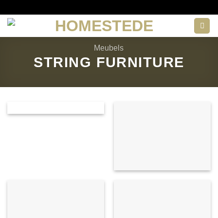
Ga
naar
inhoud
Meubels
STRING FURNITURE